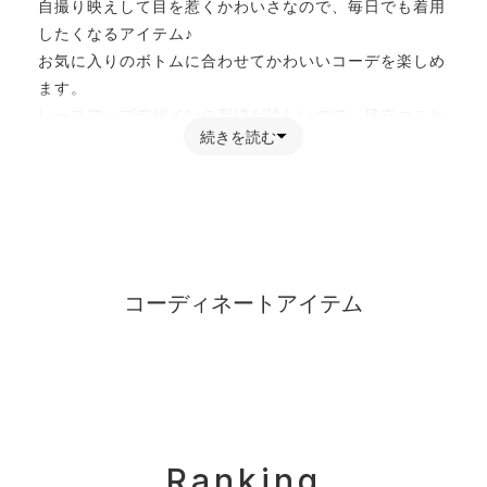
自撮り映えして目を惹くかわいさなので、毎日でも着用
したくなるアイテム♪
お気に入りのボトムに合わせてかわいいコーデを楽しめ
ます。
レースアップデザインの刺繍が珍しいので、目立つこと
続きを読む
間違いなし！
これからの季節にぴったりの、オススメの1枚です?
【お買い物をよりお楽しみいただく為に】
▼商品のお気に入り登録をおすすめします。
コーディネートアイテム
「カートに入れる」ボタンの右横にあるハートマークを
クリックしてください。
マイページの中で欲しいものリストの作成ができます♪
▼完売アイテムは「再入荷通知」を登録すると、再入荷
時にメールが届きます。
Ranking
※再販がない商品もございます。ご了承ください。