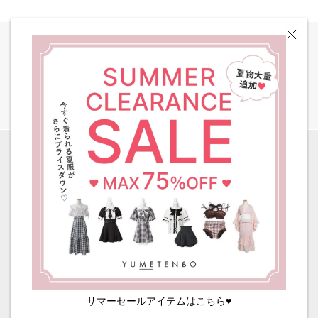
全国一律 送料580円
［ 8,000円以上ご購入で送料無料 ］
サイズガイド
商品お取扱い時のご注意
商品お手入れ方法
ご利用ガイド
返品・交換について
お問い合わせ
会社概要
特定商取引法に基づく表示
利用規約
プライバシーポリシー
サマーセールアイテムはこちら♥
© 夢展望 All rights reserved.