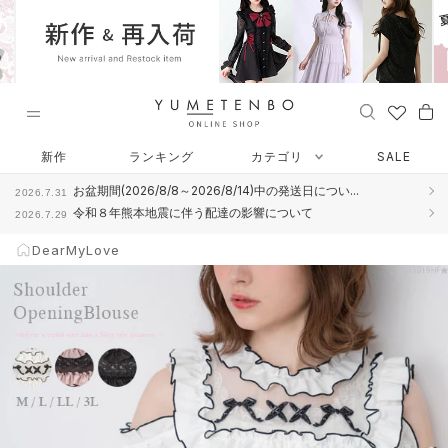
ス
キ
ッ
プ
し
て
コ
DearMyLove
ン
新作
ランキング
カテゴリ
SALE
テ
お盆期間(2026/8/8～2026/8/14)中の発送日につい...
2026.7.31
ン
令和８年熊本地震に伴う配達の影響について
2026.7.29
ツ
に
DearMyLove
移
動
す
る