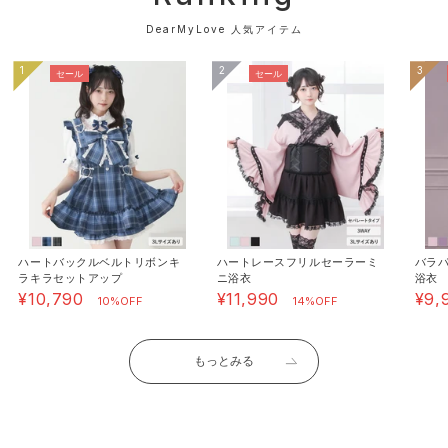
DearMyLove 人気アイテム
1
2
3
セール
セール
《素材》[本体]ポリエステル : 97% / ポリウレタン :
3% / [オーガンジー、レース]ポリエステル : 100% /
[刺?糸]レーヨン : 100% /
《透け感》ややあり 《生地の厚さ》普通 《裏地》なし
《伸縮性》なし《生産国》中国
ハートバックルベルトリボンキ
ハートレースフリルセーラーミ
バラ
ラキラセットアップ
ニ浴衣
浴衣
¥10,790
¥11,990
¥9,
10%OFF
14%OFF
もっとみる