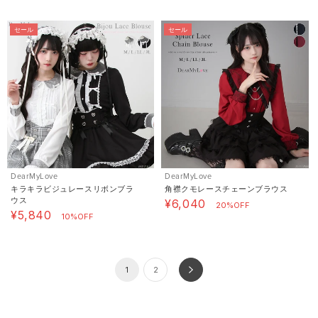
セール
セール
DearMyLove
DearMyLove
キラキラビジュレースリボンブラ
角襟クモレースチェーンブラウス
ウス
¥6,040
20%OFF
¥5,840
10%OFF
1
2