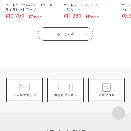
ハートバックルベルトリボンキ
ハートレースフリルセーラーミ
バラ
ラキラセットアップ
ニ浴衣
浴衣
¥10,790
¥11,990
¥9,
10%OFF
14%OFF
もっとみる