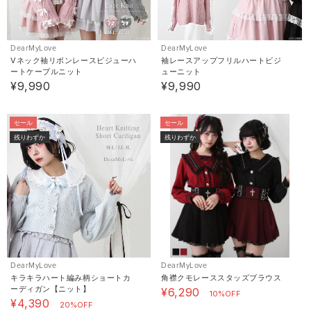
DearMyLove
DearMyLove
Vネック袖リボンレースビジューハ
袖レースアップフリルハートビジ
ートケーブルニット
ューニット
¥9,990
¥9,990
セール
セール
残りわずか
残りわずか
DearMyLove
DearMyLove
キラキラハート編み柄ショートカ
角襟クモレーススタッズブラウス
ーディガン【ニット】
¥6,290
10%OFF
¥4,390
20%OFF