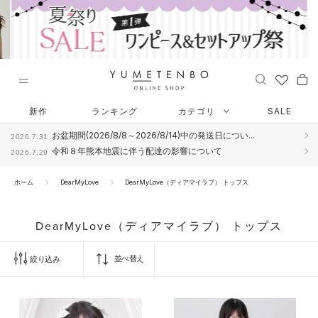
ス
キ
ッ
プ
し
て
コ
ン
新作
ランキング
カテゴリ
SALE
テ
お盆期間(2026/8/8～2026/8/14)中の発送日につい...
2026.7.31
ン
令和８年熊本地震に伴う配達の影響について
2026.7.29
ツ
に
ホーム
DearMyLove
DearMyLove（ディアマイラブ） トップス
移
動
す
DearMyLove（ディアマイラブ） トップス
る
並べ替え
絞り込み