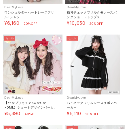
DearMyLove
DearMyLove
ワンショルダーハートレースフリ
猫耳チェックフリルクモレースパ
ルTシャツ
ンクショートトップス
¥6,160
¥10,050
20%OFF
20%OFF
セール
セール
DearMyLove
DearMyLove
【Yes!プリキュア5Go!Go!
ハイネックフリルレースリボンパ
×DML】ショートデザインパーカ
ーカー
ー
¥5,390
¥6,110
40%OFF
20%OFF
セール
セール