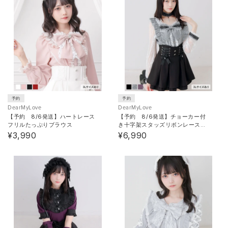
予約
予約
DearMyLove
DearMyLove
【予約 8/6発送】ハートレース
【予約 8/6発送】チョーカー付
フリルたっぷりブラウス
き十字架スタッズリボンレース袖
フリルブラウス
¥3,990
¥6,990