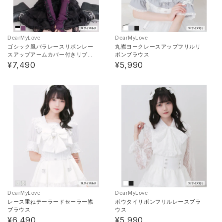
DearMyLove
DearMyLove
ゴシック風バラレースリボンレー
丸襟ヨークレースアップフリルリ
スアップアームカバー付きリブト
ボンブラウス
ップス
¥7,490
¥5,990
DearMyLove
DearMyLove
レース重ねテーラードセーラー襟
ボウタイリボンフリルレースブラ
ブラウス
ウス
¥6,490
¥5,990