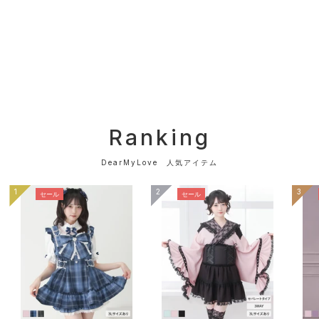
Ranking
DearMyLove 人気アイテム
1
2
3
セール
セール