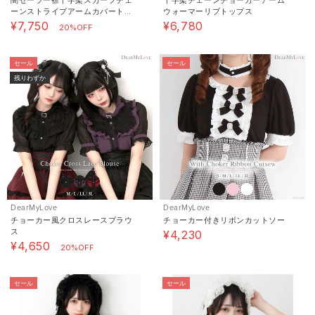
ーンストライプアームカバートッ
ウォーマーリブトップス
プス
¥7,750
¥6,780
20%OFF
セール
セール
残りわずか
DearMyLove
DearMyLove
チョーカー風クロスレースブラウ
チョーカー付きリボンカットソー
ス
¥4,230
¥4,650
20%OFF
セール
セール