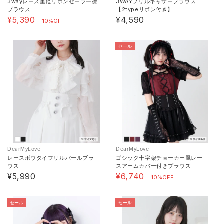
3wayレース重ねリボンセーラー襟
3WAYフリルギャザーブラウス
ブラウス
【2typeリボン付き】
¥5,390
¥4,590
10%OFF
セール
DearMyLove
DearMyLove
レースボウタイフリルパールブラ
ゴシック十字架チョーカー風レー
ウス
スアームカバー付きブラウス
¥5,990
¥6,740
10%OFF
セール
セール