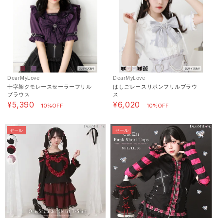
DearMyLove
DearMyLove
十字架クモレースセーラーフリル
はしごレースリボンフリルブラウ
ブラウス
ス
¥5,390
¥6,020
10%OFF
10%OFF
セール
セール