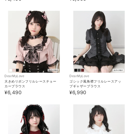
DearMyLove
DearMyLove
大きめリボンフリルレースチョー
ゴシック風角襟フリルレースアッ
カーブラウス
プギャザーブラウス
¥6,490
¥6,990