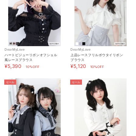
DearMyLove
DearMyLove
ハートビジューリボンオフショル
上品レースフリルボウタイリボン
風レースブラウス
ブラウス
¥5,390
¥5,120
10%OFF
10%OFF
セール
セール