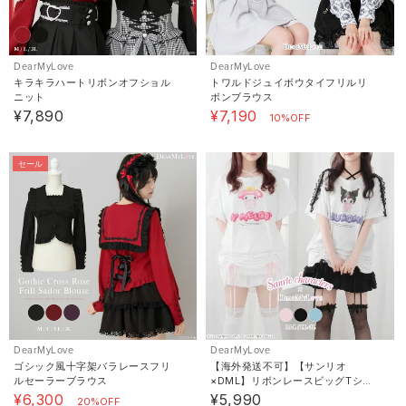
DearMyLove
DearMyLove
キラキラハートリボンオフショル
トワルドジュイボウタイフリルリ
ニット
ボンブラウス
¥7,890
¥7,190
10%OFF
セール
DearMyLove
DearMyLove
ゴシック風十字架バラレースフリ
【海外発送不可】【サンリオ
ルセーラーブラウス
×DML】リボンレースビッグTシャ
ツ【IP】【SD】
¥6,300
¥5,990
20%OFF