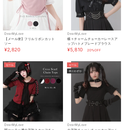
DearMyLove
DearMyLove
【メール便】フリルリボンカット
蝶々チャームチョーカーレースア
ソー
ップハトメブレードブラウス
¥2,820
¥5,810
20%OFF
セール
セール
残りわずか
DearMyLove
DearMyLove
闇セーラー襟十字架スカーフチェ
十字架チェーンチョーカーアーム