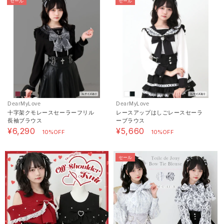
セール
セール
DearMyLove
DearMyLove
十字架クモレースセーラーフリル
レースアップはしごレースセーラ
長袖ブラウス
ーブラウス
¥6,290
¥5,660
10%OFF
10%OFF
セール