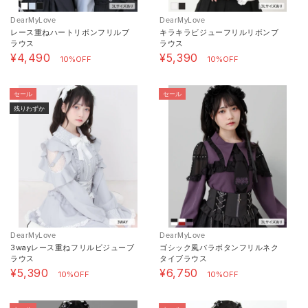
DearMyLove
DearMyLove
レース重ねハートリボンフリルブ
キラキラビジューフリルリボンブ
ラウス
ラウス
¥4,490
¥5,390
10%OFF
10%OFF
セール
セール
残りわずか
DearMyLove
DearMyLove
3wayレース重ねフリルビジューブ
ゴシック風バラボタンフリルネク
ラウス
タイブラウス
¥5,390
¥6,750
10%OFF
10%OFF