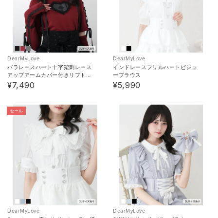
DearMyLove
DearMyLove
バラレースハート十字架刺レース
インドレースフリルハートビジュ
アップアームカバー付きリブトッ
ーブラウス
プス
¥7,490
¥5,990
セール
DearMyLove
DearMyLove