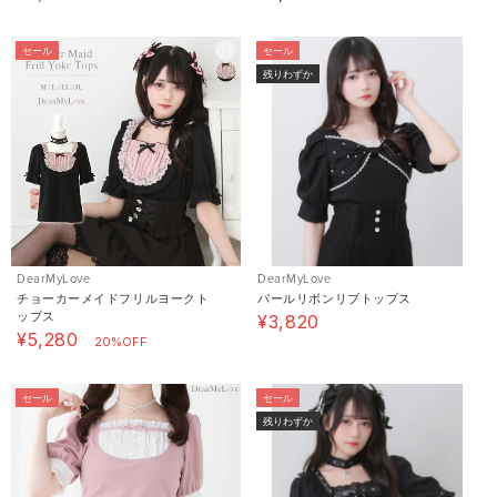
セール
セール
残りわずか
DearMyLove
DearMyLove
チョーカーメイドフリルヨークト
パールリボンリブトップス
ップス
¥3,820
¥5,280
20%OFF
セール
セール
残りわずか