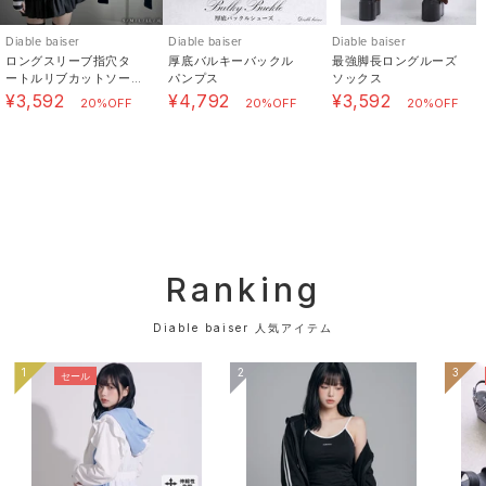
・摩擦により淡い色のベルトやバッグ、車のシート、ソ
Diable baiser
Diable baiser
Diable baiser
ファー等に色移りすることがありますのでご注意下さ
ロングスリーブ指穴タ
厚底バルキーバックル
最強脚長ロングルーズ
い。
ートルリブカットソー
パンプス
ソックス
トップス
¥3,592
¥4,792
¥3,592
・他のものと一緒に洗わないで下さい。
20%OFF
20%OFF
20%OFF
・濡れたままの放置、他のものとの重ね置きはしないで
下さい。
---
#ギャル ギャル服 セクシー エロかわいい服 可愛い シ
ョート丈 カジュアル Y2K シンプル 無地 レディース通
販 ラグジュアリー 韓国
Ranking
---
Diable baiser 人気アイテム
【お買い物をよりお楽しみいただく為に】
1
2
3
セール
▼商品のお気に入り登録をおすすめします。
「カートに入れる」ボタンの右横にあるハートマークを
クリックしてください。