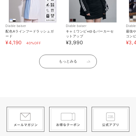
マイページの中で欲しいものリストの作成ができます♪
▼完売アイテムは「再入荷通知」を登録すると、再入荷
時にメールが届きます。
Diable baiser
Diable baiser
Diable
配色Aラインフードラッシュガ
キャミワンピ×ゆるパーカーセ
最強
※再販がない商品もございます。ご了承ください。
ード
ットアップ
コン
ル【
¥4,190
¥3,990
¥3,
40%OFF
《素材》綿 : 80% / ポリエステル : 20% /
もっとみる
《透け感》なし 《生地の厚さ》普通 《裏地》なし 《伸
縮性》なし《生産国》中国