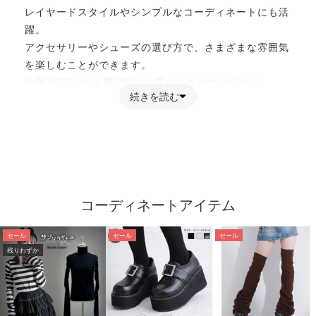
レイヤードスタイルやシンプルなコーディネートにも活
躍。
アクセサリーやシューズの選び方で、さまざまな雰囲気
を楽しむことができます。
内側上下(バスト裏/裾)には滑り止めがついており、
続きを読む
形が整うようにパット風のものもついています。
後ろホックでサイズ調整可能。
肩紐も長さ調整可能です。
◆Fabric
中肉の厚み
◆Detail
コーディネートアイテム
裏地：無
ファスナー：後ろホック
セール
セール
セール
ゴム：無
残りわずか
---
この製品は素材の性質上、洗濯や着用中の摩擦、汗、雨
等で色落ち、色移りすることがあります。
・白、淡色系との組み合わせはお避け下さい。