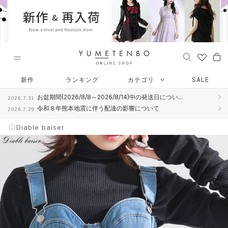
ス
キ
ッ
プ
し
て
コ
Diable baiser
ン
新作
ランキング
カテゴリ
SALE
テ
お盆期間(2026/8/8～2026/8/14)中の発送日につい...
2026.7.31
ン
令和８年熊本地震に伴う配達の影響について
2026.7.29
ツ
に
Diable baiser
移
動
す
る