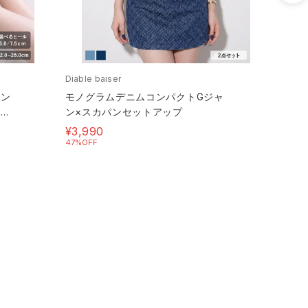
ル服 可愛い セクシー ヤング 大人 キャバ嬢 着痩せ 無地
 デートコーデ おでかけコーデ 参戦服 推し活 細見え 細見
 韓国ファッション 韓国風ストリート サブカル サブカル
Diable baiser
Diable
せコーデ あざとい系女子 ネオギャル 韓国っぽ モテコー
コン
モノグラムデニムコンパクトGジャ
ハイ
レデ
ン×スカパンセットアップ
¥4,4
10%OF
¥3,990
47%OFF