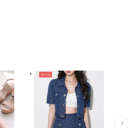
「再入荷通知」を登録すると、再入荷時にメールが届き
もございます。ご了承ください。
ポリエステル : 92% / ポリウレタン : 8% /
によってあり 《生地の厚さ》普通 《裏地》なし 《伸縮
性》あり《生産国》中国
4
5
セール