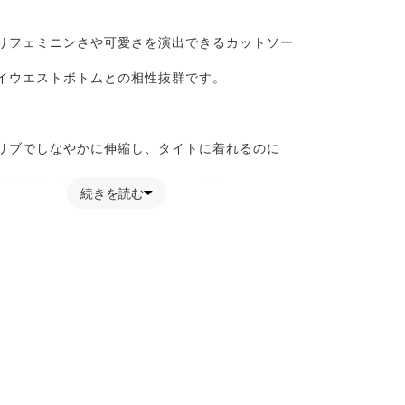
りフェミニンさや可愛さを演出できるカットソー
イウエストボトムとの相性抜群です。
リブでしなやかに伸縮し、タイトに着れるのに
着用頂けるよう拘ったカットソー素材
続きを読む
お楽しみいただく為に】
り登録をおすすめします。
」ボタンの右横にあるハートマークをクリックしてくだ
欲しいものリストの作成ができます♪