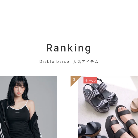
▼完売アイテムは
ます。
※再販がない商品
Ranking
《素材》
Diable baiser 人気アイテム
《透け感》カラー
3
セール