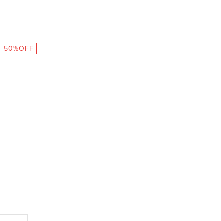
50%OFF
ブ
ラ
ッ
ク