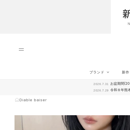
ス
キ
ッ
プ
し
て
…
コ
ン
テ
ン
ツ
Diable baiser
に
ブランド
新作
移
ブランド
新作
動
お盆期間(20
2026.7.31
す
令和８年熊
2026.7.29
る
Diable baiser