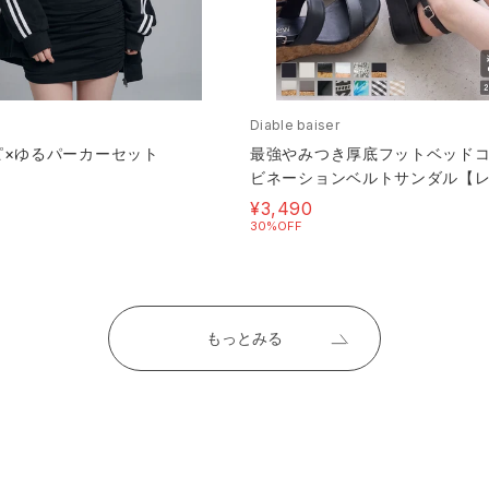
ギャル GAL ギャ
LL 大きいサイズ
えコーデ 내숭떨다
Diable baiser
ファッション 肌見
ピ×ゆるパーカーセット
最強やみつき厚底フットベッド
デ
ビネーションベルトサンダル【
ィース】【通販】
¥3,490
30%OFF
もっとみる