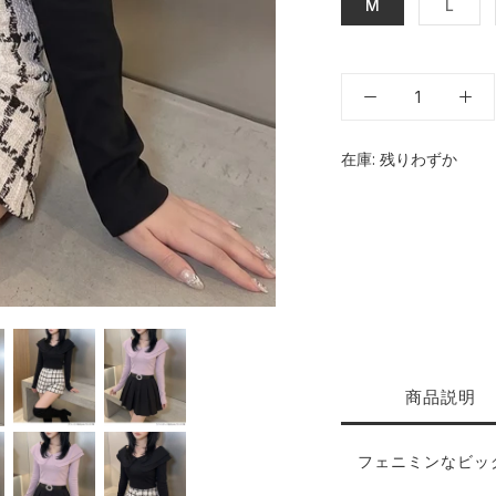
M
L
在庫:
残りわずか
商品説明
フェニミンなビッ