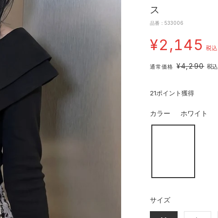
ス
品番：533006
¥2,145
税込
¥4,290
通常価格
税込
21
ポイント獲得
カラー
ホワイト
ホ
ラ
ワ
ベ
イ
ン
ト
ダ
ー
サイズ