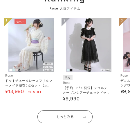
Rose 人気アイテム
▼商品のお気に入り登録をおすすめします。
「カートに入れる」ボタンの右横にあるハートマークを
1
2
3
セール
クリックしてください。
マイページの中で欲しいものリストの作成ができます♪
▼完売アイテムは「再入荷通知」を登録すると、再入荷
時にメールが届きます。
※再販がない商品もございます。ご了承ください。
Rose
Rose
予約
ドットチュールレースフリルマ
デコ
Rose
ーメイド浴衣3点セット【大き
ング
【予約 8/19発送】デコルテ
いサイズあり】
あり
《素材》[本体（ツイード）]ポリエステル : 100% / [本
¥13,990
¥9,
26%OFF
オープンシアーチェックドッキ
ング半袖ワンピース【大きいサ
体（千鳥）]ポリエステル : 78% / レーヨン : 19% / ポ
¥9,990
イズあり】【SD】
リウレタン : 3% / [裏地]ポリエステル : 100% /
《透け感》なし 《生地の厚さ》普通 《裏地》あり 《伸
もっとみる
縮性》なし《生産国》中国