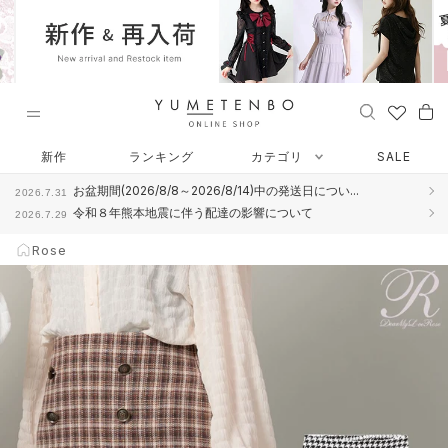
ス
キ
ッ
プ
し
て
コ
Rose
ン
新作
ランキング
カテゴリ
SALE
テ
お盆期間(2026/8/8～2026/8/14)中の発送日につい...
2026.7.31
ン
令和８年熊本地震に伴う配達の影響について
2026.7.29
ツ
に
Rose
移
動
す
る