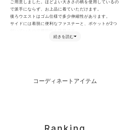
ご用意しました。ほどよい大きさの柄を使用しているの
で派手にならず、お上品に着ていただけます。
後ろウエストはゴム仕様で多少伸縮性があります。
サイドには着脱に便利なファスナーと、ポケットが2つ
付いているので機能性も抜群です。
続きを読む
フロントには全カラー共通のデザインボタン付き♪
【素材】
起毛感のあるやや厚めの素材です。
ツイードとチェックは同素材ですが、千鳥のみふわふわ
とした手ざわりとなっています。
【コーディネート】
コーディネートアイテム
フロントのデザインボタンがポイントなのでトップスを
インしたコーディネートがおすすめです。こちらは柄物
なのでシンプルなカットソーやニットと合わせるだけで
お洒落なスタイリングに仕上がります。
また、ミニ丈なのでロングブーツとの相性も◎。
Ranking
【お買い物をよりお楽しみいただく為に】