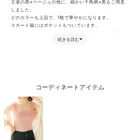
王道の黒×ベージュの他に、細かい千鳥柄×黒もご用意
しました。
どのカラーも上品で、1枚で華やかになります。
スカート脇にはポケットもついています。
ショート丈、ロング丈、どちらも雰囲気があり可愛いで
続きを読む
す。
後ろウエストがゴムになっており、被りできていただく
仕様です。
【素材】
厚みのあるしっかりとした素材を使用しています。
裏地はありませんが、透け感なく着ていただけます。
コーディネートアイテム
【コーディネート】
お友達と双子コーデするのにバッチリおすすめなデザイ
ンです。どの色、どの丈を組み合わせても存在感◎なワ
ンピースです。
王道の白ショートソックスに黒のローファーデザインは
もちろんですが、秋冬感を出してショートブーツを合わ
せても可愛いです♪