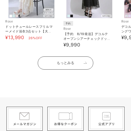
Rose
Rose
予約
ドットチュールレースフリルマ
デコ
Rose
ーメイド浴衣3点セット【大き
ング
【予約 8/19発送】デコルテ
いサイズあり】
あり
¥13,990
¥9,
26%OFF
オープンシアーチェックドッキ
ング半袖ワンピース【大きいサ
¥9,990
イズあり】【SD】
もっとみる