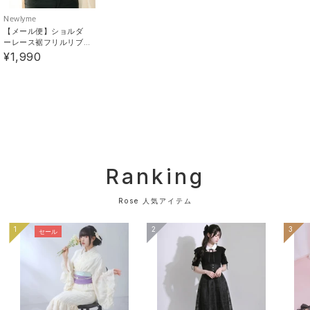
Newlyme
【メール便】ショルダ
【お買い物をよりお楽しみいただく為に】
ーレース裾フリルリブ
キャミソール
¥1,990
▼商品のお気に入り登録をおすすめします。
「カートに入れる」ボタンの右横にあるハートマークを
クリックしてください。
マイページの中で欲しいものリストの作成ができます♪
▼完売アイテムは「再入荷通知」を登録すると、再入荷
時にメールが届きます。
Ranking
※再販がない商品もございます。ご了承ください。
Rose 人気アイテム
1
2
3
セール
《素材》[本体]ポリエステル : 96% / ポリウレタン :
4% /
《透け感》なし 《生地の厚さ》普通 《裏地》なし 《伸
縮性》なし《生産国》中国