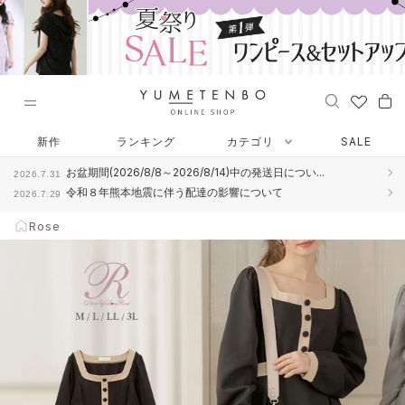
ス
キ
ッ
プ
し
て
コ
Rose
ン
新作
ランキング
カテゴリ
SALE
テ
お盆期間(2026/8/8～2026/8/14)中の発送日につい...
2026.7.31
ン
令和８年熊本地震に伴う配達の影響について
2026.7.29
ツ
に
Rose
移
動
す
る