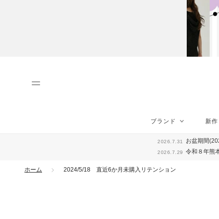
ス
キ
ッ
プ
し
て
コ
ン
テ
ン
ツ
に
ブランド
新作
移
ブランド
新作
動
お盆期間(20
2026.7.31
す
令和８年熊
2026.7.29
る
ホーム
2024/5/18 直近6か月未購入リテンション