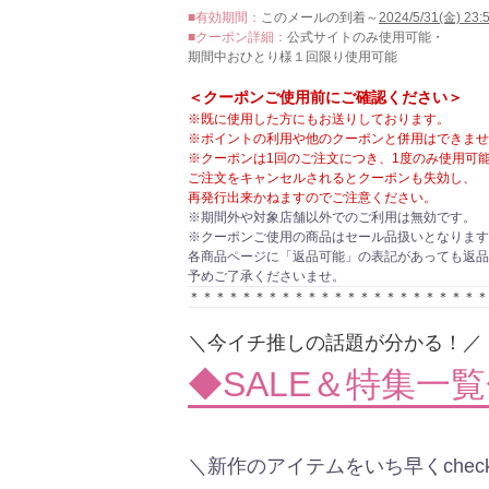
■有効期間：
このメールの到着～
2024/5/31(金) 23:
■クーポン詳細：
公式サイトのみ使用可能・
期間中おひとり様１回限り使用可能
＜クーポンご使用前にご確認ください＞
※既に使用した方にもお送りしております。
※ポイントの利用や他のクーポンと併用はできませ
※クーポンは1回のご注文につき、1度のみ使用可
ご注文をキャンセルされるとクーポンも失効し、
再発行出来かねますのでご注意ください。
※期間外や対象店舗以外でのご利用は無効です。
※クーポンご使用の商品はセール品扱いとなります
各商品ページに「返品可能」の表記があっても返品
予めご了承くださいませ。
＊＊＊＊＊＊＊＊＊＊＊＊＊＊＊＊＊＊＊＊＊＊＊
＼今イチ推しの話題が分かる！／
◆SALE＆特集一
＼新作のアイテムをいち早くchec