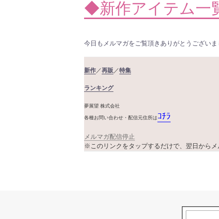
◆新作アイテム一
今日もメルマガをご覧頂きありがとうございま
新作
／
再販
／
特集
ランキング
夢展望 株式会社
ｺﾁﾗ
各種お問い合わせ・配信元住所は
メルマガ配信停止
※このリンクをタップするだけで、翌日からメ