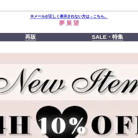
※メールが正しく表示されない方は→こちら。
夢 展 望
再販
SALE・特集