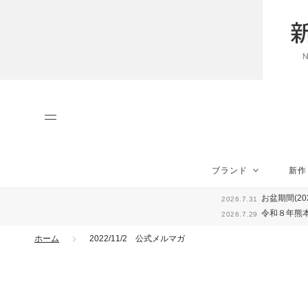
ス
キ
ッ
プ
し
て
コ
ン
テ
ン
ツ
に
ブランド
新作
移
ブランド
新作
動
お盆期間(20
2026.7.31
す
令和８年熊
2026.7.29
る
ホーム
2022/11/2 公式メルマガ