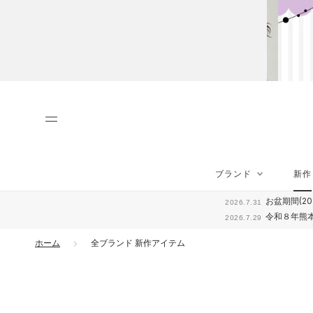
ス
キ
ッ
プ
し
て
コ
ン
テ
ン
ツ
に
ブランド
新作
移
ブランド
新作
動
お盆期間(20
2026.7.31
す
令和８年熊
2026.7.29
る
ホーム
全ブランド 新作アイテム