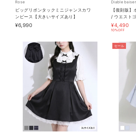
Rose
Diable baiser
ビッグリボンタックミニジャンスカワ
【復刻版】
ンピース【大きいサイズあり】
/ ウエスト
裏地付
¥6,990
¥4,490
10%OFF
セール