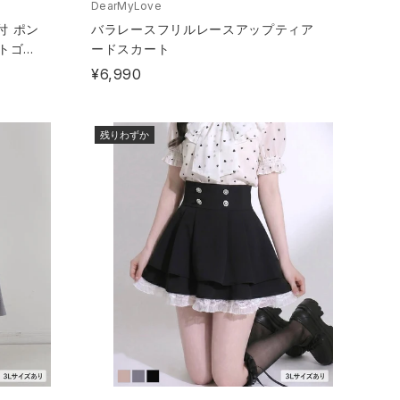
DearMyLove
付 ポン
バラレースフリルレースアップティア
ストゴム
ードスカート
¥6,990
残りわずか