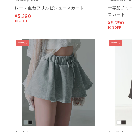
DearMyLove
DearMyLove
レース重ねフリルビジュースカート
十字架チャ
スカート
¥5,390
10%OFF
¥6,290
10%OFF
セール
セール