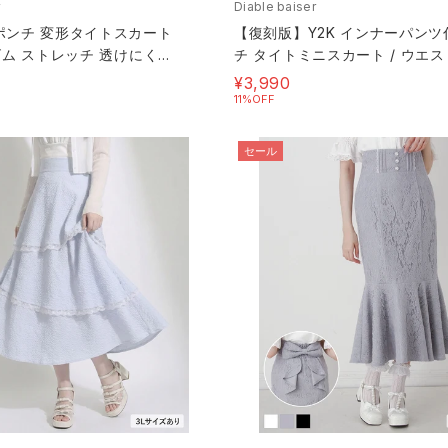
Diable baiser
ポンチ 変形タイトスカート
【復刻版】Y2K インナーパンツ
ゴム ストレッチ 透けにくい
チ タイトミニスカート / ウエ
ストレッチ 透けにくい
¥3,990
11%OFF
セール