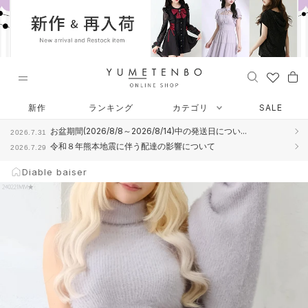
ス
キ
ッ
プ
し
て
コ
Diable baiser
ン
新作
ランキング
カテゴリ
SALE
テ
お盆期間(2026/8/8～2026/8/14)中の発送日につい...
2026.7.31
ン
令和８年熊本地震に伴う配達の影響について
2026.7.29
ツ
に
Diable baiser
移
動
す
る