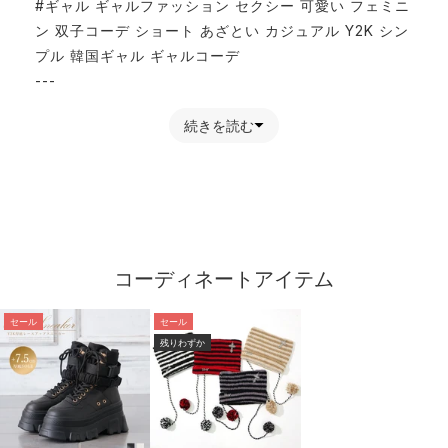
#ギャル ギャルファッション セクシー 可愛い フェミニ
ン 双子コーデ ショート あざとい カジュアル Y2K シン
プル 韓国ギャル ギャルコーデ
---
続きを読む
【お買い物をよりお楽しみいただく為に】
▼商品のお気に入り登録をおすすめします。
「カートに入れる」ボタンの右横にあるハートマークを
クリックしてください。
マイページの中で欲しいものリストの作成ができます♪
コーディネートアイテム
▼完売アイテムは「再入荷通知」を登録すると、再入荷
セール
セール
時にメールが届きます。
残りわずか
※再販がない商品もございます。ご了承ください。