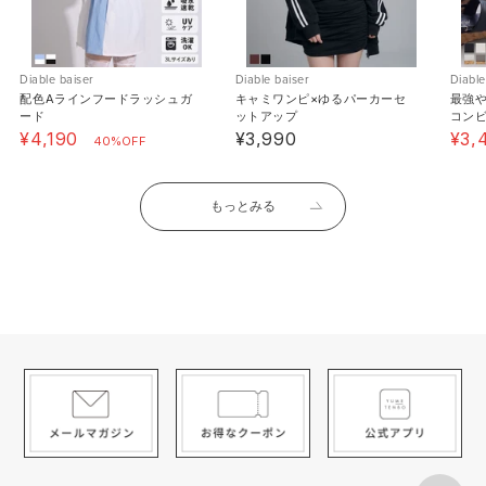
Diable baiser
Diable baiser
Diable
配色Aラインフードラッシュガ
キャミワンピ×ゆるパーカーセ
最強
ード
ットアップ
コン
ル【
¥4,190
¥3,990
¥3,
40%OFF
サイズガイド
商品お取扱い時のご注意
商品お手入れ方法
もっとみる