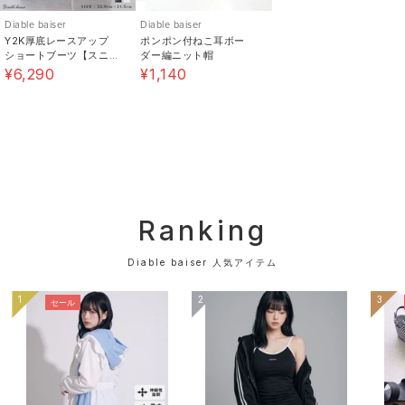
《素材》ポリエステル : 100% /
Diable baiser
Diable baiser
《透け感》なし 《生地の厚さ》普通 《裏地》なし 《伸
Y2K厚底レースアップ
ポンポン付ねこ耳ボー
ショートブーツ【スニ
ダー編ニット帽
縮性》あり《生産国》中国
ーカー】【大きいサイ
¥6,290
¥1,140
ズ有】
Ranking
Diable baiser 人気アイテム
1
2
3
セール