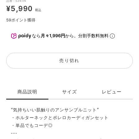
品番：534114
¥5,990
税込
59
ポイント獲得
なら
月々1,996円
から。分割手数料無料
売り切れ
商品説明
サイズ
レビュー
”気持ちいい肌触りのアンサンブルニット”
・ホルターネックとボレロカーディガンセット
・単品でもコーデ◎
---