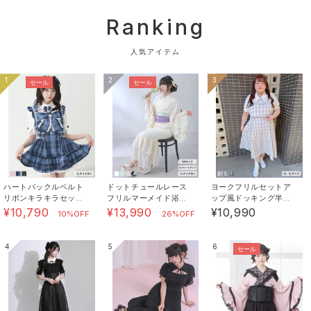
▼完売アイテムは「再入荷通知」を登録すると、再入荷
Ranking
時にメールが届きます。
※再販がない商品もございます。ご了承ください。
人気アイテム
1
2
3
セール
セール
《素材》[本体]レーヨン : 71% / [本体]ナイロン : 29%
/
《透け感》カラーによってあり 《生地の厚さ》普通
《裏地》なし 《伸縮性》あり《生産国》中国
ハートバックルベルト
ドットチュールレース
ヨークフリルセットア
リボンキラキラセット
フリルマーメイド浴衣3
ップ風ドッキング半袖
アップ
点セット【大きいサイ
ワンピース【4L-6L】
¥10,790
¥13,990
¥10,990
10%OFF
26%OFF
ズあり】
4
5
6
セール