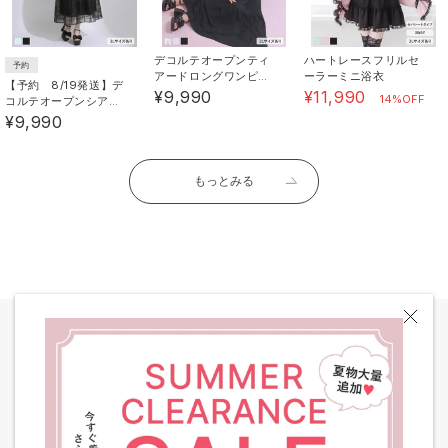
量産型 デート モテ 細見え きれいめ 大人ガーリー あざ
とい あざと可愛い 내숭떨다 サマーニット サマーニッ
トコーデ アームカバー デートコーデ モテコーデ LL 3L
デコルテオープンティ
ハートレースフリルセ
予約
アードロングワンピー
ーラーミニ浴衣
大きいサイズ
【予約 8/19発送】デ
ス【大きいサイズあ
¥9,990
¥11,990
14%OFF
コルテオープンシアー
り】
チェックドッキング半
¥9,990
袖ワンピース【大きい
サイズあり】【SD】
もっとみる
サイズガイド
商品お取扱い時のご注意
商品お手入れ方法