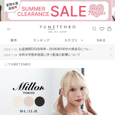
ス
キ
ッ
プ
し
て
コ
ン
新作
ランキング
カテゴリ
SALE
テ
お盆期間(2026/8/8～2026/8/14)中の発送日につい...
2026.7.31
ン
令和８年熊本地震に伴う配達の影響について
2026.7.29
ツ
に
YUMETENBO
移
動
す
る