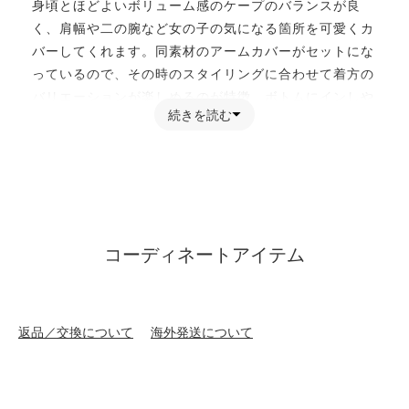
身頃とほどよいボリューム感のケープのバランスが良
く、肩幅や二の腕など女の子の気になる箇所を可愛くカ
バーしてくれます。同素材のアームカバーがセットにな
っているので、その時のスタイリングに合わせて着方の
バリエーションが楽しめるのが特徴。ボトムにインしや
続きを読む
すいやや長めの着丈で、スカートはもちろんパンツスタ
イルとの相性も抜群です。
【素材】
さらっとした薄手のサマーニットです。伸縮性に優れて
います。
コーディネートアイテム
【お買い物をよりお楽しみいただく為に】
▼商品のお気に入り登録をおすすめします。
返品／交換について
海外発送について
「カートに入れる」ボタンの右横にあるハートマークを
クリックしてください。
マイページの中で欲しいものリストの作成ができます♪