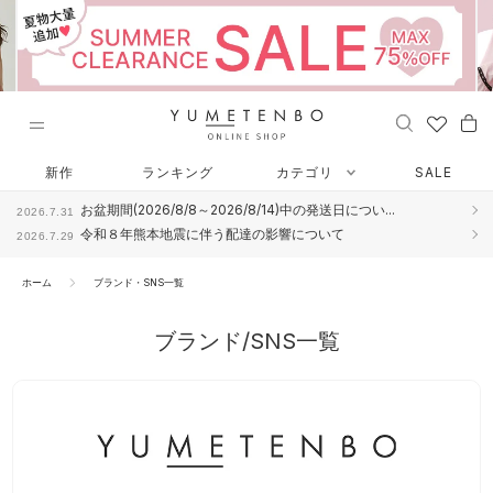
ス
キ
ッ
プ
し
て
コ
ン
新作
ランキング
カテゴリ
SALE
テ
お盆期間(2026/8/8～2026/8/14)中の発送日につい...
2026.7.31
ン
令和８年熊本地震に伴う配達の影響について
2026.7.29
ツ
に
ホーム
ブランド・SNS一覧
移
動
す
ブランド/SNS一覧
る