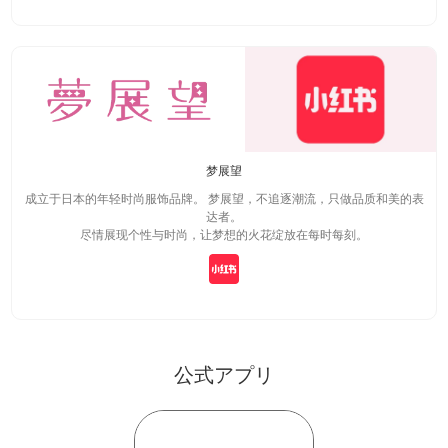
梦展望
成立于日本的年轻时尚服饰品牌。 梦展望，不追逐潮流，只做品质和美的表
达者。
尽情展现个性与时尚，让梦想的火花绽放在每时每刻。
公式アプリ