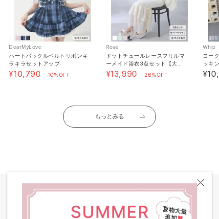
DearMyLove
Rose
Whip
ハートバックルベルトリボンキ
ドットチュールレースフリルマ
ヨー
ラキラセットアップ
ーメイド浴衣3点セット【大き
ッキン
いサイズあり】
6L】
¥10,790
¥13,990
¥10
10%OFF
26%OFF
もっとみる