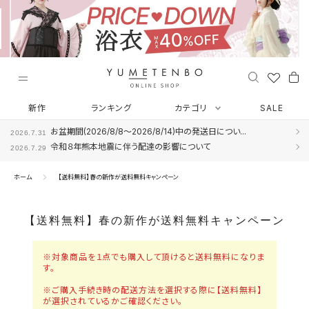
ス
キ
ッ
プ
し
て
コ
ン
新作
ランキング
カテゴリ
SALE
テ
お盆期間(2026/8/8～2026/8/14)中の発送日につい...
2026.7.31
ン
令和８年熊本地震に伴う配達の影響について
2026.7.29
ツ
に
ホーム
【送料無料】春の新作が送料無料キャンペーン
移
動
す
【送料無料】春の新作が送料無料キャンペーン
る
※対象商品を１点でも購入して頂けると送料無料になりま
す。
※ご購入手続き時の配送方法を選択する際に【送料無料】
が選択されているかご確認ください。