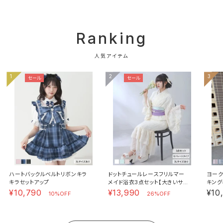
Ranking
人気アイテム
1
2
3
セール
セール
ハートバックルベルトリボンキラ
ドットチュールレースフリルマー
ヨーク
キラセットアップ
メイド浴衣3点セット【大きいサイ
キング
ズあり】
¥10,790
¥13,990
¥10
10%OFF
26%OFF